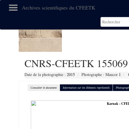
Archives scientifiques du CFEETK
CNRS-CFEETK 155069
Date de la photographie :
2015
Photographe : Maucor J.
C
Consulter le document
Information sur les éléments représentés
Photograph