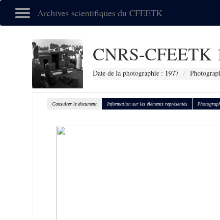
Archives scientifiques du CFEETK
CNRS-CFEETK 
Date de la photographie :
1977
Photograph
Consulter le document
Information sur les éléments représentés
Photograph