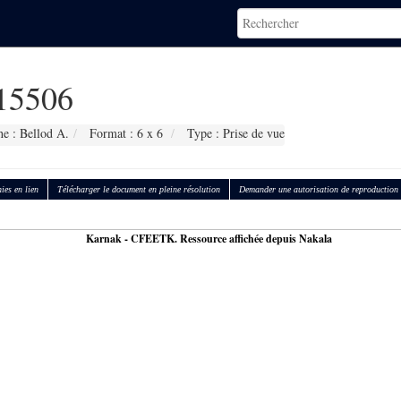
15506
e : Bellod A.
Format : 6 x 6
Type : Prise de vue
ies en lien
Télécharger le document en pleine résolution
Demander une autorisation de reproduction