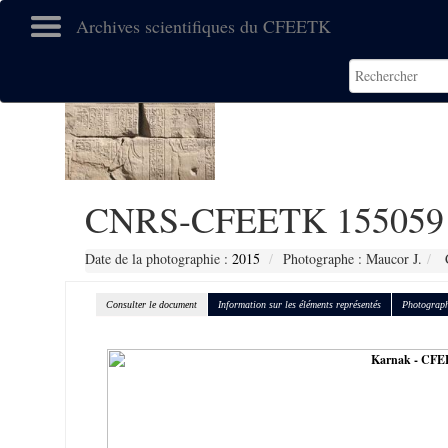
Archives scientifiques du CFEETK
CNRS-CFEETK 155059
Date de la photographie :
2015
Photographe : Maucor J.
C
Consulter le document
Information sur les éléments représentés
Photograph