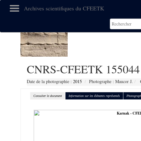
Archives scientifiques du CFEETK
CNRS-CFEETK 155044
Date de la photographie :
2015
Photographe : Maucor J.
C
Consulter le document
Information sur les éléments représentés
Photograph