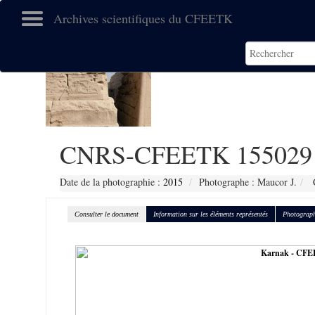
Archives scientifiques du CFEETK
CNRS-CFEETK 155029
Date de la photographie :
2015
Photographe : Maucor J.
C
Consulter le document
Information sur les éléments représentés
Photograph