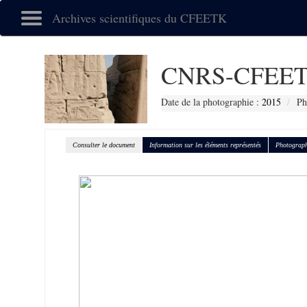
Archives scientifiques du CFEETK
CNRS-CFEET
Date de la photographie :
2015
Ph
Consulter le document
Information sur les éléments représentés
Photograph