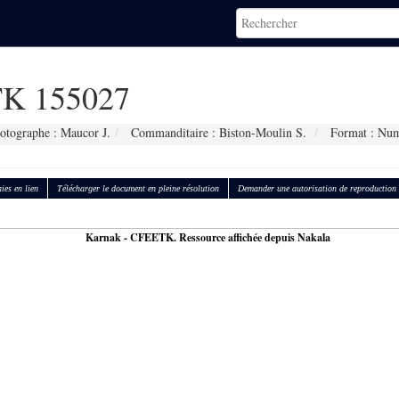
K 155027
otographe : Maucor J.
Commanditaire : Biston-Moulin S.
Format : Num
ies en lien
Télécharger le document en pleine résolution
Demander une autorisation de reproduction