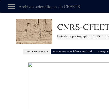
Archives scientifiques du CFEETK
CNRS-CFEET
Date de la photographie :
2015
Ph
Consulter le document
Information sur les éléments représentés
Photograph