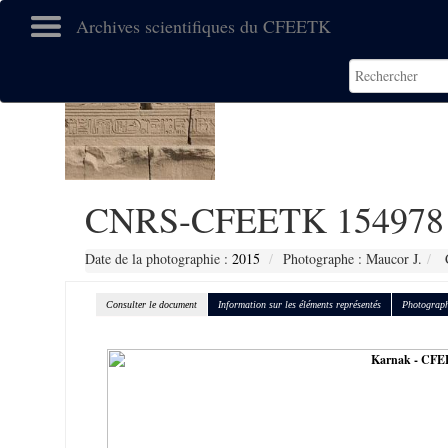
Archives scientifiques du CFEETK
CNRS-CFEETK 154978
Date de la photographie :
2015
Photographe : Maucor J.
C
Consulter le document
Information sur les éléments représentés
Photograph