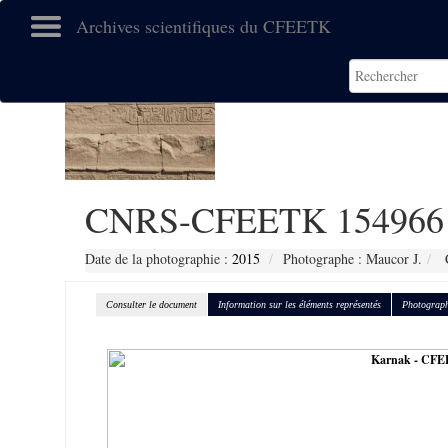
Archives scientifiques du CFEETK
CNRS-CFEETK 154966
Date de la photographie :
2015
Photographe : Maucor J.
C
Consulter le document
Information sur les éléments représentés
Photograph