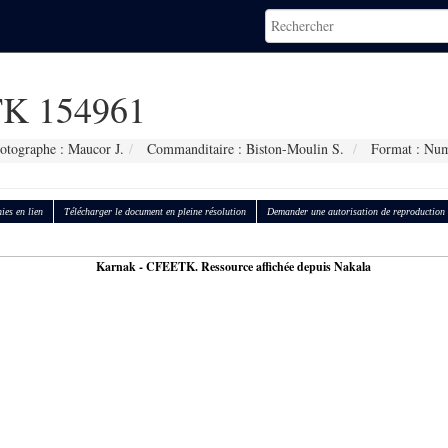
K 154961
otographe : Maucor J.
Commanditaire : Biston-Moulin S.
Format : Num
ies en lien
Télécharger le document en pleine résolution
Demander une autorisation de reproduction