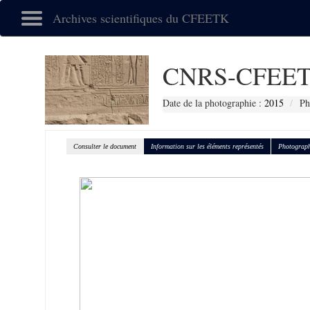
Archives scientifiques du CFEETK
CNRS-CFEET
Date de la photographie :
2015
Ph
Consulter le document
Information sur les éléments représentés
Photograph