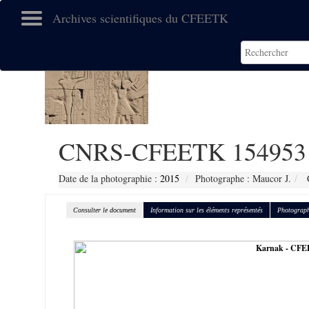
Archives scientifiques du CFEETK
CNRS-CFEETK 154953
Date de la photographie :
2015
Photographe : Maucor J.
C
Consulter le document
Information sur les éléments représentés
Photograph