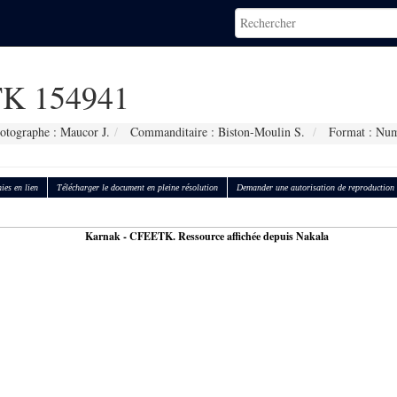
K 154941
otographe : Maucor J.
Commanditaire : Biston-Moulin S.
Format : Num
ies en lien
Télécharger le document en pleine résolution
Demander une autorisation de reproduction