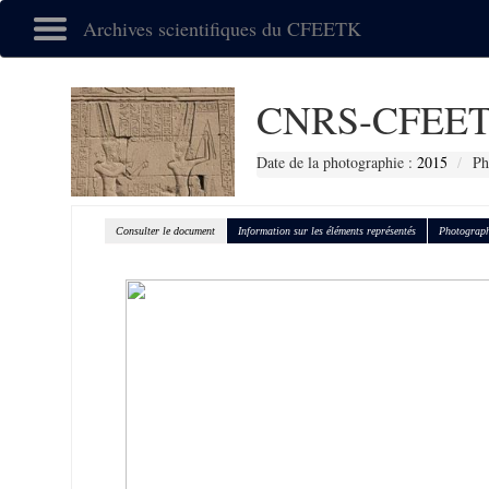
Archives scientifiques du CFEETK
CNRS-CFEET
Date de la photographie :
2015
Ph
Consulter le document
Information sur les éléments représentés
Photograph