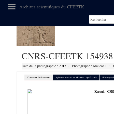
Archives scientifiques du CFEETK
CNRS-CFEETK 154938
Date de la photographie :
2015
Photographe : Maucor J.
C
Consulter le document
Information sur les éléments représentés
Photograph