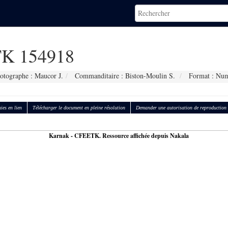
K 154918
otographe : Maucor J.
Commanditaire : Biston-Moulin S.
Format : Num
ies en lien
Télécharger le document en pleine résolution
Demander une autorisation de reproduction