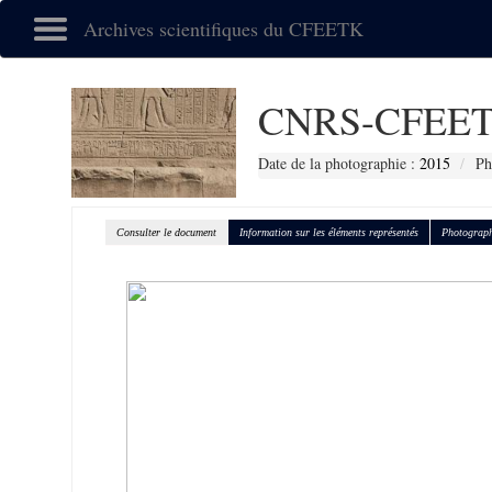
Archives scientifiques du CFEETK
CNRS-CFEET
Date de la photographie :
2015
Ph
Consulter le document
Information sur les éléments représentés
Photograph