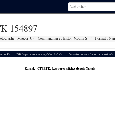
K 154897
otographe : Maucor J.
Commanditaire : Biston-Moulin S.
Format : Num
ies en lien
Télécharger le document en pleine résolution
Demander une autorisation de reproduction