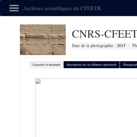
Archives scientifiques du CFEETK
CNRS-CFEET
Date de la photographie :
2015
Ph
Consulter le document
Information sur les éléments représentés
Photograph