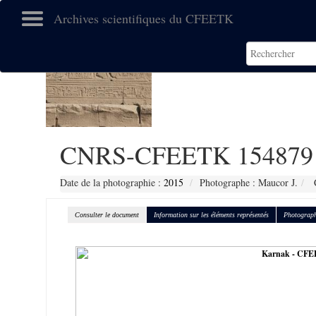
Archives scientifiques du CFEETK
CNRS-CFEETK 154879
Date de la photographie :
2015
Photographe : Maucor J.
C
Consulter le document
Information sur les éléments représentés
Photograph