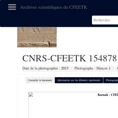
Archives scientifiques du CFEETK
CNRS-CFEETK 154878
Date de la photographie :
2015
Photographe : Maucor J.
C
Consulter le document
Information sur les éléments représentés
Photograph