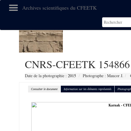
Archives scientifiques du CFEETK
CNRS-CFEETK 154866
Date de la photographie :
2015
Photographe : Maucor J.
C
Consulter le document
Information sur les éléments représentés
Photograph