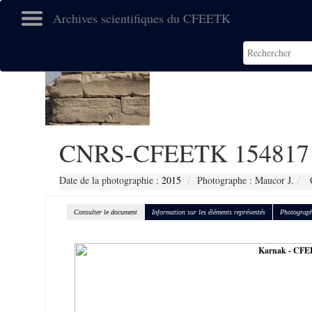
Archives scientifiques du CFEETK
CNRS-CFEETK 154817
Date de la photographie :
2015
Photographe : Maucor J.
C
Consulter le document
Information sur les éléments représentés
Photograph