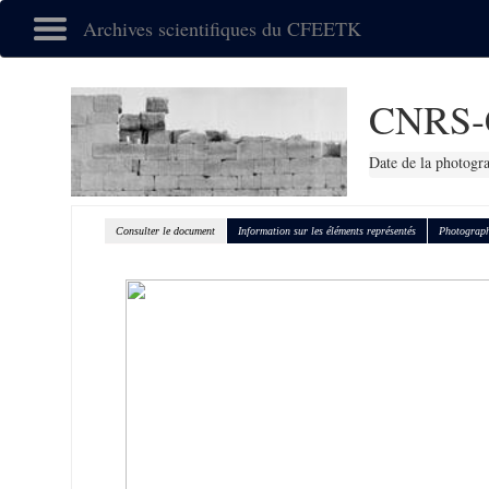
Archives scientifiques du CFEETK
CNRS-
Date de la photogr
Consulter le document
Information sur les éléments représentés
Photograph