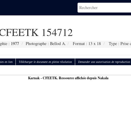
CFEETK 154712
aphie :
1977
Photographe : Bellod A.
Format : 13 x 18
Type : Prise 
ies en lien
Télécharger le document en pleine résolution
Demander une autorisation de reproduction