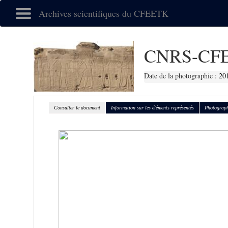
Archives scientifiques du CFEETK
CNRS-CFE
Date de la photographie :
20
Consulter le document
Information sur les éléments représentés
Photograph