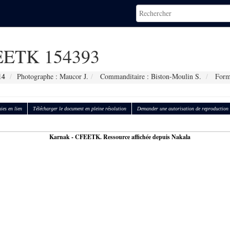
ETK 154393
14
Photographe : Maucor J.
Commanditaire : Biston-Moulin S.
Form
ies en lien
Télécharger le document en pleine résolution
Demander une autorisation de reproduction