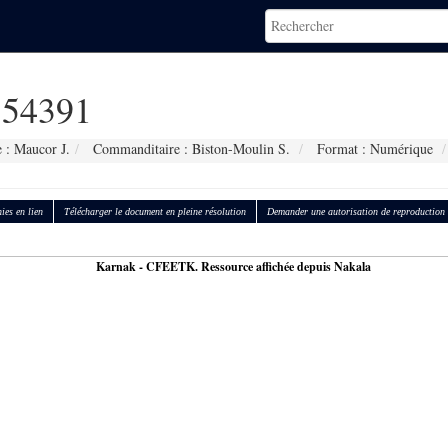
54391
 : Maucor J.
Commanditaire : Biston-Moulin S.
Format : Numérique
ies en lien
Télécharger le document en pleine résolution
Demander une autorisation de reproduction