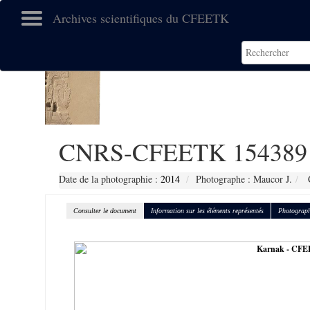
Archives scientifiques du CFEETK
CNRS-CFEETK 154389
Date de la photographie :
2014
Photographe : Maucor J.
C
Consulter le document
Information sur les éléments représentés
Photograph