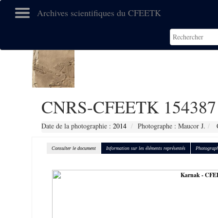
Archives scientifiques du CFEETK
CNRS-CFEETK 154387
Date de la photographie :
2014
Photographe : Maucor J.
C
Consulter le document
Information sur les éléments représentés
Photograph