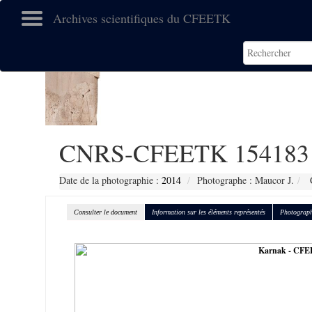
Archives scientifiques du CFEETK
CNRS-CFEETK 154183
Date de la photographie :
2014
Photographe : Maucor J.
C
Consulter le document
Information sur les éléments représentés
Photograph