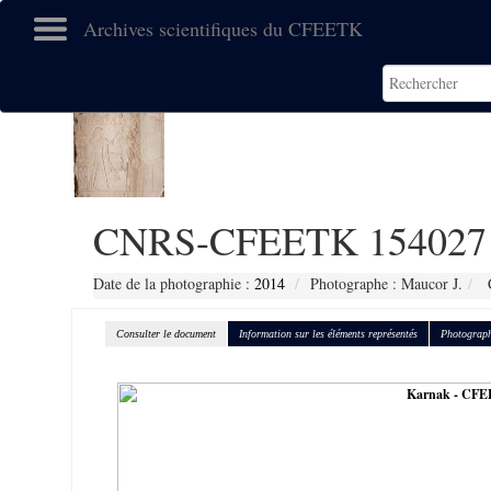
Archives scientifiques du CFEETK
CNRS-CFEETK 154027
Date de la photographie :
2014
Photographe : Maucor J.
C
Consulter le document
Information sur les éléments représentés
Photograph