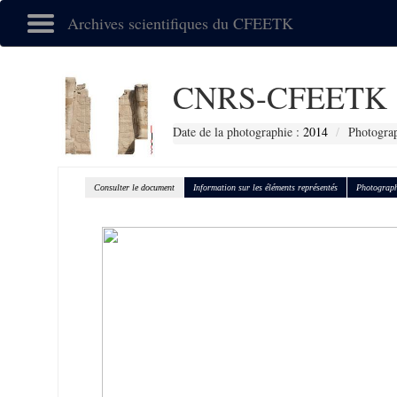
Archives scientifiques du CFEETK
CNRS-CFEETK 
Date de la photographie :
2014
Photograp
Consulter le document
Information sur les éléments représentés
Photograph