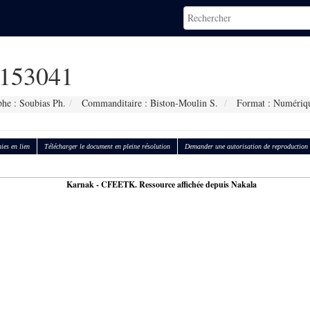
153041
he : Soubias Ph.
Commanditaire : Biston-Moulin S.
Format : Numériq
ies en lien
Télécharger le document en pleine résolution
Demander une autorisation de reproduction