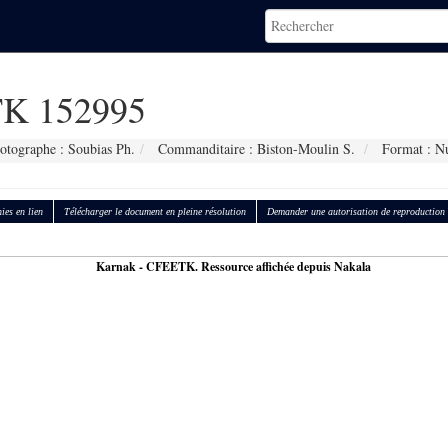
K 152995
otographe : Soubias Ph.
Commanditaire : Biston-Moulin S.
Format : N
ies en lien
Télécharger le document en pleine résolution
Demander une autorisation de reproduction