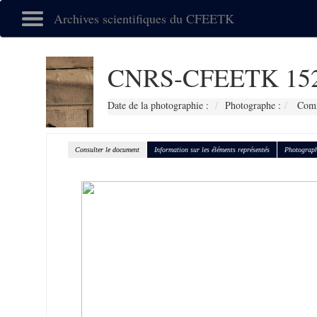
Archives scientifiques du CFEETK
CNRS-CFEETK 15
Date de la photographie :
Photographe :
Comma
Consulter le document
Information sur les éléments représentés
Photograph