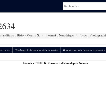
2634
nditaire : Biston-Moulin S.
Format : Numérique
Type : Photographi
ies en lien
Télécharger le document en pleine résolution
Demander une autorisation de reproduction