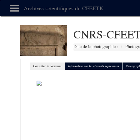
Archives scientifiques du CFEETK
CNRS-CFEET
Date de la photographie :
Photogr
Consulter le document
Information sur les éléments représentés
Photograph