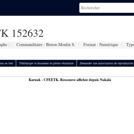
K 152632
aphe :
Commanditaire : Biston-Moulin S.
Format : Numérique
Type
ies en lien
Télécharger le document en pleine résolution
Demander une autorisation de reproduction