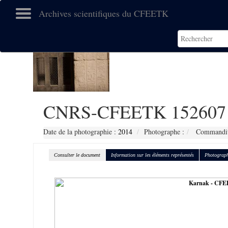
Archives scientifiques du CFEETK
CNRS-CFEETK 152607
Date de la photographie :
2014
Photographe :
Commandita
Consulter le document
Information sur les éléments représentés
Photograph