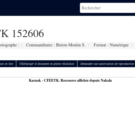
K 152606
otographe :
Commanditaire : Biston-Moulin S.
Format : Numérique
ies en lien
Télécharger le document en pleine résolution
Demander une autorisation de reproduction