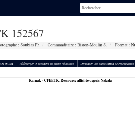
K 152567
otographe : Soubias Ph.
Commanditaire : Biston-Moulin S.
Format : N
ies en lien
Télécharger le document en pleine résolution
Demander une autorisation de reproduction