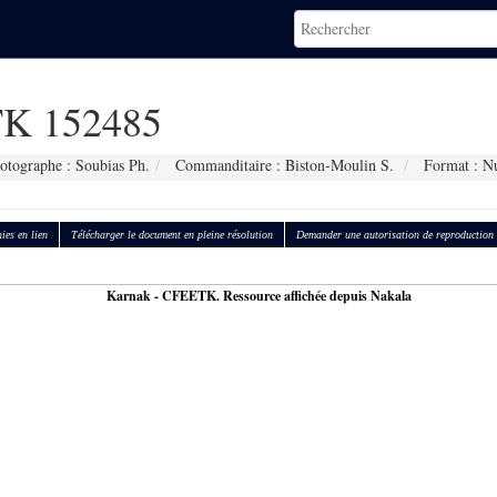
K 152485
otographe : Soubias Ph.
Commanditaire : Biston-Moulin S.
Format : N
ies en lien
Télécharger le document en pleine résolution
Demander une autorisation de reproduction