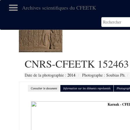
Archives scientifiques du CFEETK
CNRS-CFEETK 152463
Date de la photographie :
2014
Photographe : Soubias Ph.
Consulter le document
Information sur les éléments représentés
Photograph