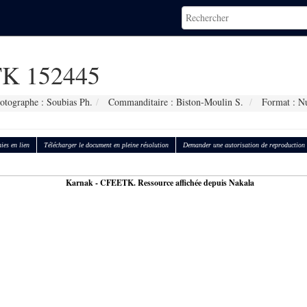
K 152445
otographe : Soubias Ph.
Commanditaire : Biston-Moulin S.
Format : N
ies en lien
Télécharger le document en pleine résolution
Demander une autorisation de reproduction