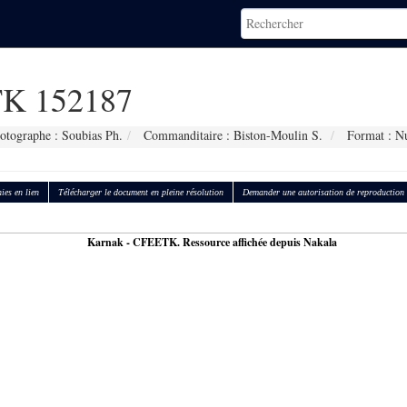
K 152187
otographe : Soubias Ph.
Commanditaire : Biston-Moulin S.
Format : N
ies en lien
Télécharger le document en pleine résolution
Demander une autorisation de reproduction