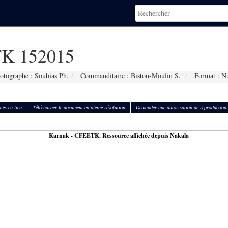
K 152015
otographe : Soubias Ph.
Commanditaire : Biston-Moulin S.
Format : N
ies en lien
Télécharger le document en pleine résolution
Demander une autorisation de reproduction