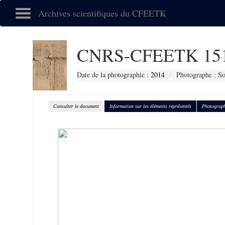
Archives scientifiques du CFEETK
CNRS-CFEETK 15
Date de la photographie :
2014
Photographe : So
Consulter le document
Information sur les éléments représentés
Photograph