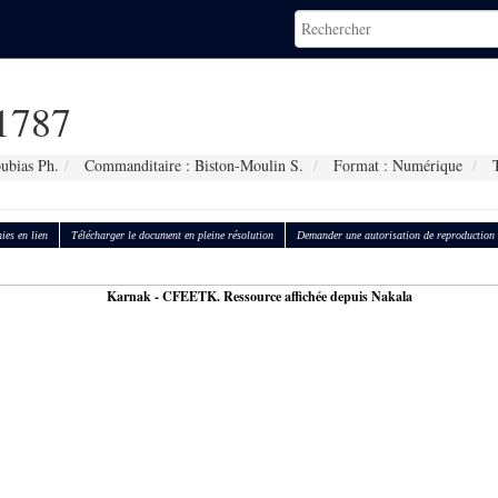
1787
ubias Ph.
Commanditaire : Biston-Moulin S.
Format : Numérique
T
ies en lien
Télécharger le document en pleine résolution
Demander une autorisation de reproduction