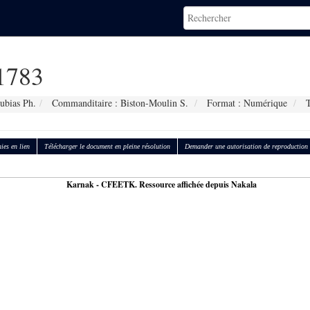
1783
ubias Ph.
Commanditaire : Biston-Moulin S.
Format : Numérique
T
ies en lien
Télécharger le document en pleine résolution
Demander une autorisation de reproduction