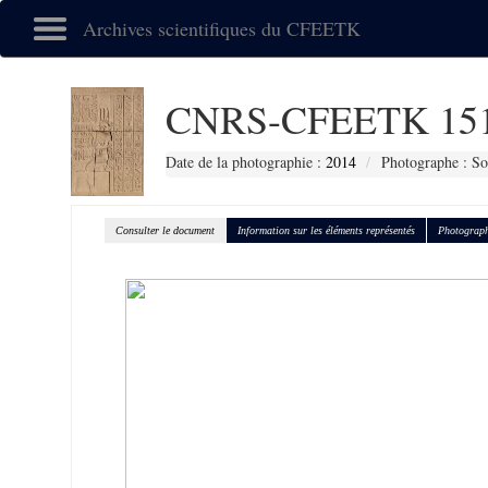
Archives scientifiques du CFEETK
CNRS-CFEETK 15
Date de la photographie :
2014
Photographe : So
Consulter le document
Information sur les éléments représentés
Photograph