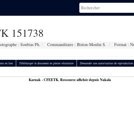
K 151738
otographe : Soubias Ph.
Commanditaire : Biston-Moulin S.
Format : N
ies en lien
Télécharger le document en pleine résolution
Demander une autorisation de reproduction