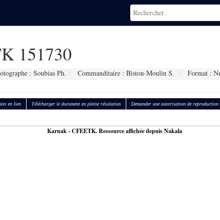
K 151730
otographe : Soubias Ph.
Commanditaire : Biston-Moulin S.
Format : N
ies en lien
Télécharger le document en pleine résolution
Demander une autorisation de reproduction