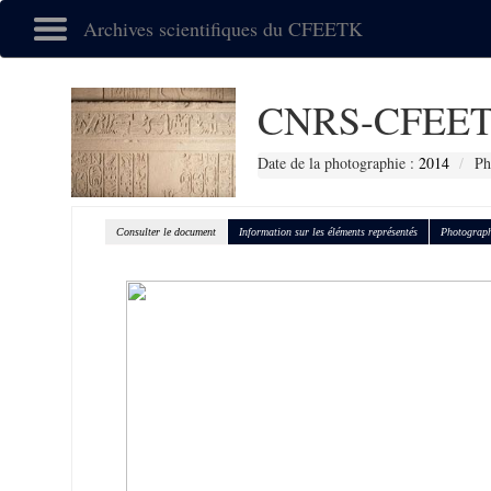
Archives scientifiques du CFEETK
CNRS-CFEET
Date de la photographie :
2014
Ph
Consulter le document
Information sur les éléments représentés
Photograph