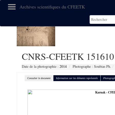
Archives scientifiques du CFEETK
CNRS-CFEETK 151610
Date de la photographie :
2014
Photographe : Soubias Ph.
Consulter le document
Information sur les éléments représentés
Photograph