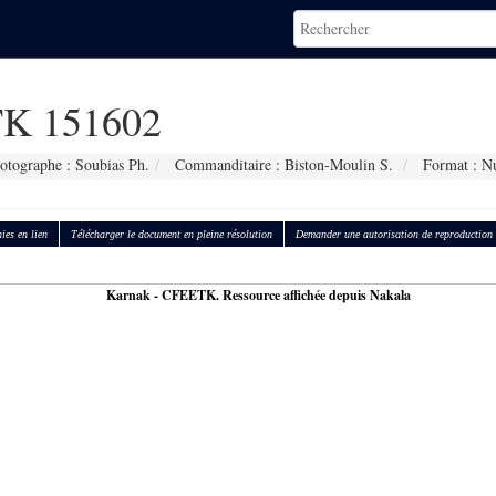
K 151602
otographe : Soubias Ph.
Commanditaire : Biston-Moulin S.
Format : N
ies en lien
Télécharger le document en pleine résolution
Demander une autorisation de reproduction