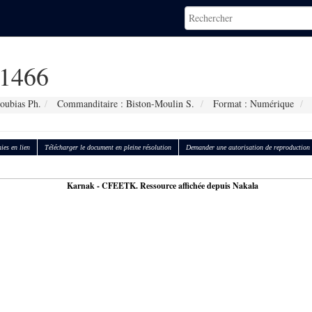
1466
oubias Ph.
Commanditaire : Biston-Moulin S.
Format : Numérique
ies en lien
Télécharger le document en pleine résolution
Demander une autorisation de reproduction