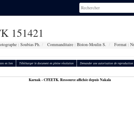
K 151421
otographe : Soubias Ph.
Commanditaire : Biston-Moulin S.
Format : N
ies en lien
Télécharger le document en pleine résolution
Demander une autorisation de reproduction