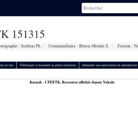
K 151315
otographe : Soubias Ph.
Commanditaire : Biston-Moulin S.
Format : N
ies en lien
Télécharger le document en pleine résolution
Demander une autorisation de reproduction