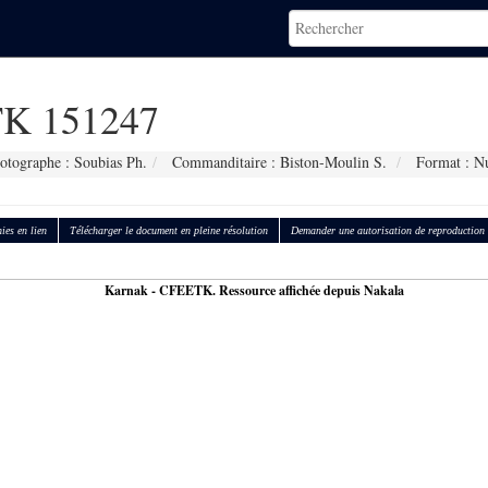
K 151247
otographe : Soubias Ph.
Commanditaire : Biston-Moulin S.
Format : N
ies en lien
Télécharger le document en pleine résolution
Demander une autorisation de reproduction