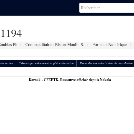
1194
Soubias Ph.
Commanditaire : Biston-Moulin S.
Format : Numérique
ies en lien
Télécharger le document en pleine résolution
Demander une autorisation de reproduction