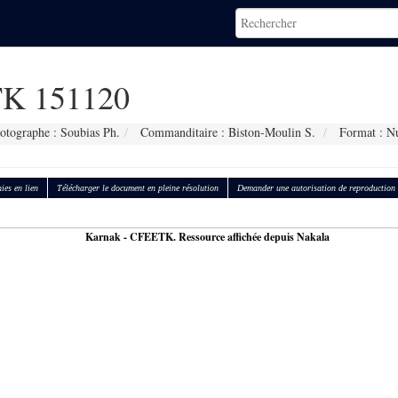
K 151120
otographe : Soubias Ph.
Commanditaire : Biston-Moulin S.
Format : N
ies en lien
Télécharger le document en pleine résolution
Demander une autorisation de reproduction